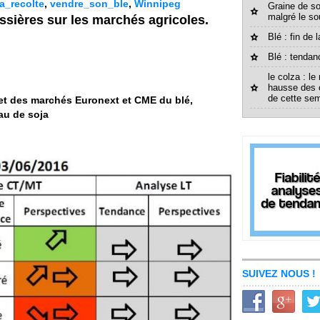
a_recolte
,
vendre_son_ble
,
Winnipeg
Graine de so
malgré le so
sières sur les marchés agricoles.
Blé : fin de
Blé : tendan
le colza : le
hausse des 
de cette sem
 et des marchés Euronext et CME du blé,
eau de soja
SUIVEZ NOUS !