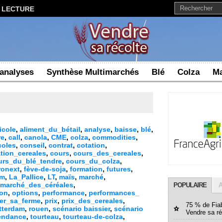
E LECTURE
 analyses
Synthèse Multimarchés
Blé
Colza
Ma
icole
,
aliment_du_bétail
,
analyse
,
baisse
,
blé
,
re
,
call
,
canola
,
CME
,
colza
,
commodities
,
coles
,
conseil
,
contrat
,
cotation
,
tion_cereales
,
cours
,
cours_des_cereales
,
urs_du_blé_tendre
,
cours_du_colza
,
ronext
,
fève-de-soja
,
formation
,
futures
,
lm
,
La_Pallice
,
LT
,
maïs
,
marché
,
marché_des_céréales
,
POPULAIRE
A
ion
,
options
,
performance
,
performances_
ter_sa_ferme
,
prix
,
prix_des_cereales
,
75 % de Fiab
tterdam
,
rouen
,
scénario baissier
,
scénario
Vendre sa ré
endance
,
tourteau
,
tourteau-de-colza
,