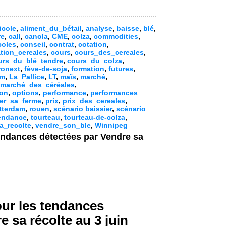
icole
,
aliment_du_bétail
,
analyse
,
baisse
,
blé
,
re
,
call
,
canola
,
CME
,
colza
,
commodities
,
coles
,
conseil
,
contrat
,
cotation
,
tion_cereales
,
cours
,
cours_des_cereales
,
urs_du_blé_tendre
,
cours_du_colza
,
ronext
,
fève-de-soja
,
formation
,
futures
,
lm
,
La_Pallice
,
LT
,
maïs
,
marché
,
marché_des_céréales
,
ion
,
options
,
performance
,
performances_
ter_sa_ferme
,
prix
,
prix_des_cereales
,
tterdam
,
rouen
,
scénario baissier
,
scénario
endance
,
tourteau
,
tourteau-de-colza
,
a_recolte
,
vendre_son_ble
,
Winnipeg
tendances détectées par Vendre sa
our les tendances
e sa récolte au 3 juin