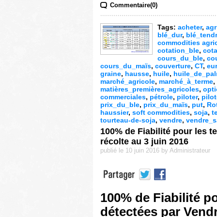
Commentaire(0)
Tags:
acheter
,
agr
blé_dur
,
blé_tend
commodities agri
cotation_ble
,
cota
cours_du_ble
,
co
cours_du_maïs
,
couverture
,
CT
,
eu
graine
,
hausse
,
huile
,
huile_de_pa
marché_agricole
,
marché_à_terme
,
matières_premières_agricoles
,
opt
commerciales
,
pétrole
,
piloter
,
pilo
prix_du_ble
,
prix_du_maïs
,
put
,
Ro
haussier
,
soft commodities
,
soja
,
t
tourteau-de-soja
,
vendre
,
vendre_s
100% de Fiabilité pour les 
récolte au 3 juin 2016
publié le 10 juin 2016 by Administrateur
100% de Fiabilité p
détectées par Vendr