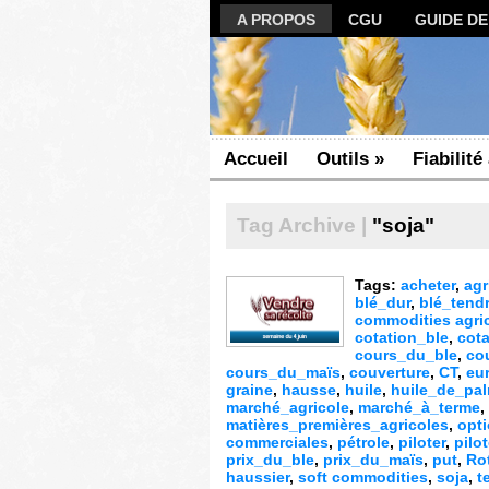
A PROPOS
CGU
GUIDE D
Accueil
Outils
»
Fiabilité
Tag Archive |
"soja"
Tags:
acheter
,
agr
blé_dur
,
blé_tend
commodities agri
cotation_ble
,
cota
cours_du_ble
,
co
cours_du_maïs
,
couverture
,
CT
,
eu
graine
,
hausse
,
huile
,
huile_de_pa
marché_agricole
,
marché_à_terme
,
matières_premières_agricoles
,
opt
commerciales
,
pétrole
,
piloter
,
pilo
prix_du_ble
,
prix_du_maïs
,
put
,
Ro
haussier
,
soft commodities
,
soja
,
t