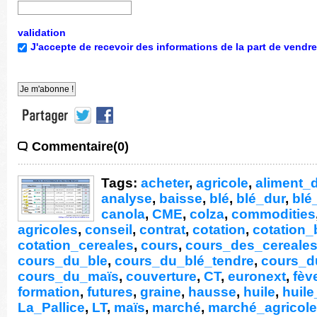
validation
J'accepte de recevoir des informations de la part de vendre
Commentaire(0)
Tags:
acheter
,
agricole
,
aliment_d
analyse
,
baisse
,
blé
,
blé_dur
,
blé
canola
,
CME
,
colza
,
commodities
agricoles
,
conseil
,
contrat
,
cotation
,
cotation_
cotation_cereales
,
cours
,
cours_des_cereale
cours_du_ble
,
cours_du_blé_tendre
,
cours_d
cours_du_maïs
,
couverture
,
CT
,
euronext
,
fèv
formation
,
futures
,
graine
,
hausse
,
huile
,
huil
La_Pallice
,
LT
,
maïs
,
marché
,
marché_agricole