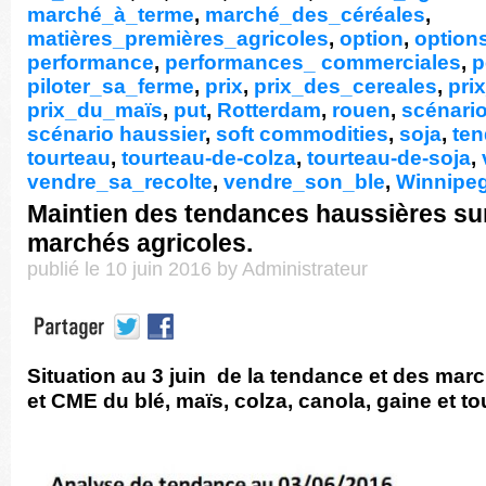
marché_à_terme
,
marché_des_céréales
,
matières_premières_agricoles
,
option
,
option
performance
,
performances_ commerciales
,
p
piloter_sa_ferme
,
prix
,
prix_des_cereales
,
pri
prix_du_maïs
,
put
,
Rotterdam
,
rouen
,
scénario
scénario haussier
,
soft commodities
,
soja
,
te
tourteau
,
tourteau-de-colza
,
tourteau-de-soja
,
vendre_sa_recolte
,
vendre_son_ble
,
Winnipe
Maintien des tendances haussières sur
marchés agricoles.
publié le 10 juin 2016 by Administrateur
Situation au 3 juin de la tendance et des mar
et CME du blé, maïs, colza, canola, gaine et to