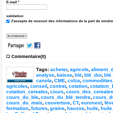
E-mail
*
validation
J'accepte de recevoir des informations de la part de vendre
Commentaire(0)
Tags:
acheter
,
agricole
,
aliment_d
analyse
,
baisse
,
blé
,
blé_dur
,
blé
canola
,
CME
,
colza
,
commodities
agricoles
,
conseil
,
contrat
,
cotation
,
cotation_
cotation_cereales
,
cours
,
cours_des_cereale
cours_du_ble
,
cours_du_blé_tendre
,
cours_d
cours_du_maïs
,
couverture
,
CT
,
euronext
,
fèv
formation
,
futures
,
graine
,
hausse
,
huile
,
huil