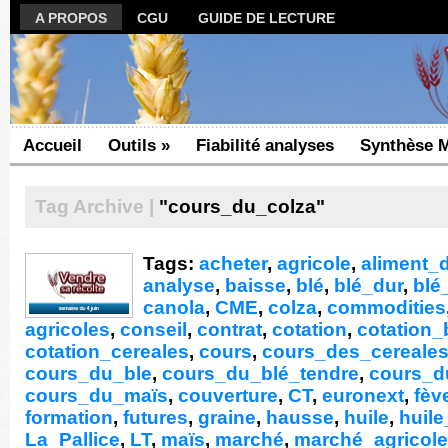
A PROPOS
CGU
GUIDE DE LECTURE
Accueil
Outils
»
Fiabilité analyses
Synthèse 
Tag Archive |
"cours_du_colza"
Tags:
acheter
,
agricole
,
aliment_d
analyse
,
baisse
,
blé
,
blé_dur
,
blé
canola
,
CME
,
colza
,
commodities
agricoles
,
conseil
,
contrat
,
cotation
,
cotation_
cotation_cereales
,
cours
,
cours_des_cereale
cours_du_ble
,
cours_du_blé_tendre
,
cours_d
cours_du_maïs
,
couverture
,
CT
,
euronext
,
fèv
formation
,
futures
,
graine
,
hausse
,
huile
,
huil
La_Pallice
,
LT
,
maïs
,
marché
,
marché_agricole