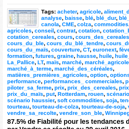
Tags:
acheter
,
agricole
,
aliment_d
analyse
,
baisse
,
blé
,
blé_dur
,
blé
canola
,
CME
,
colza
,
commodities
agricoles
,
conseil
,
contrat
,
cotation
,
cotation_
cotation_cereales
,
cours
,
cours_des_cereale
cours_du_ble
,
cours_du_blé_tendre
,
cours_d
cours_du_maïs
,
couverture
,
CT
,
euronext
,
fèv
formation
,
futures
,
graine
,
hausse
,
huile
,
huil
La_Pallice
,
LT
,
maïs
,
marché
,
marché_agricole
marché_à_terme
,
marché_des_céréales
,
matières_premières_agricoles
,
option
,
option
performance
,
performances_ commerciales
,
p
piloter_sa_ferme
,
prix
,
prix_des_cereales
,
pri
prix_du_maïs
,
put
,
Rotterdam
,
rouen
,
scénario
scénario haussier
,
soft commodities
,
soja
,
te
tourteau
,
tourteau-de-colza
,
tourteau-de-soja
,
vendre_sa_recolte
,
vendre_son_ble
,
Winnipe
87.5% de Fiabilité pour les tendances 