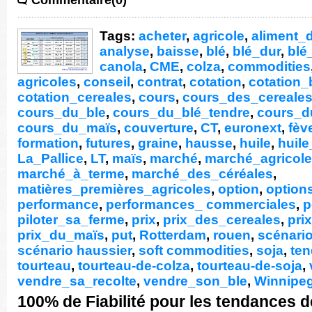
Commentaire(0)
Tags:
acheter
,
agricole
,
aliment_d
analyse
,
baisse
,
blé
,
blé_dur
,
blé
canola
,
CME
,
colza
,
commodities
agricoles
,
conseil
,
contrat
,
cotation
,
cotation_
cotation_cereales
,
cours
,
cours_des_cereale
cours_du_ble
,
cours_du_blé_tendre
,
cours_d
cours_du_maïs
,
couverture
,
CT
,
euronext
,
fèv
formation
,
futures
,
graine
,
hausse
,
huile
,
huil
La_Pallice
,
LT
,
maïs
,
marché
,
marché_agricole
marché_à_terme
,
marché_des_céréales
,
matières_premières_agricoles
,
option
,
option
performance
,
performances_ commerciales
,
p
piloter_sa_ferme
,
prix
,
prix_des_cereales
,
pri
prix_du_maïs
,
put
,
Rotterdam
,
rouen
,
scénario
scénario haussier
,
soft commodities
,
soja
,
te
tourteau
,
tourteau-de-colza
,
tourteau-de-soja
,
vendre_sa_recolte
,
vendre_son_ble
,
Winnipe
100% de Fiabilité pour les tendances 