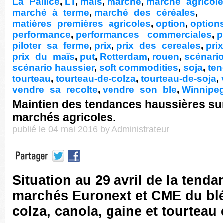
La_Pallice
,
LT
,
maïs
,
marché
,
marché_agricole
marché_à_terme
,
marché_des_céréales
,
matières_premières_agricoles
,
option
,
option
performance
,
performances_ commerciales
,
p
piloter_sa_ferme
,
prix
,
prix_des_cereales
,
pri
prix_du_maïs
,
put
,
Rotterdam
,
rouen
,
scénario
scénario haussier
,
soft commodities
,
soja
,
te
tourteau
,
tourteau-de-colza
,
tourteau-de-soja
,
vendre_sa_recolte
,
vendre_son_ble
,
Winnipe
Maintien des tendances haussières sur
marchés agricoles.
publié le 04 mai 2016 by Administrateur
Situation au 29 avril de la tenda
marchés Euronext et CME du blé
colza, canola, gaine et tourteau