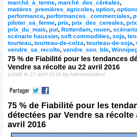
marché_à_terme
,
marché_des_céréales
,
matières_premières_agricoles
,
option
,
option
performance
,
performances_ commerciales
,
p
piloter_sa_ferme
,
prix
,
prix_des_cereales
,
pri
prix_du_maïs
,
put
,
Rotterdam
,
rouen
,
scénario
scénario haussier
,
soft commodities
,
soja
,
te
tourteau
,
tourteau-de-colza
,
tourteau-de-soja
,
vendre_sa_recolte
,
vendre_son_ble
,
Winnipe
75 % de Fiabilité pour les tendances d
Vendre sa récolte au 22 avril 2016
publié le 27 avril 2016 by Administrateur
75 % de Fiabilité pour les tenda
détectées par Vendre sa récolte
avril 2016