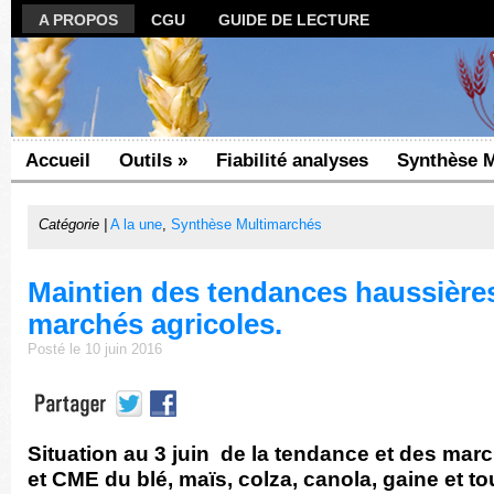
A PROPOS
CGU
GUIDE DE LECTURE
Accueil
Outils
»
Fiabilité analyses
Synthèse 
Catégorie |
A la une
,
Synthèse Multimarchés
Maintien des tendances haussières
marchés agricoles.
Posté le 10 juin 2016
Situation au 3 juin de la tendance et des mar
et CME du blé, maïs, colza, canola, gaine et to