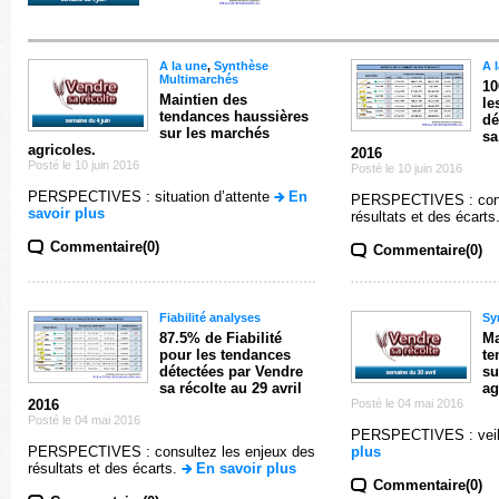
A la une
,
Synthèse
A 
Multimarchés
10
Maintien des
le
tendances haussières
dé
sur les marchés
sa
agricoles.
2016
Posté le 10 juin 2016
Posté le 10 juin 2016
PERSPECTIVES : situation d’attente
En
PERSPECTIVES : consu
savoir plus
résultats et des écarts
Commentaire(0)
Commentaire(0)
Fiabilité analyses
Sy
87.5% de Fiabilité
Ma
pour les tendances
te
détectées par Vendre
su
sa récolte au 29 avril
ag
2016
Posté le 04 mai 2016
Posté le 04 mai 2016
PERSPECTIVES : veil
PERSPECTIVES : consultez les enjeux des
plus
résultats et des écarts.
En savoir plus
Commentaire(0)