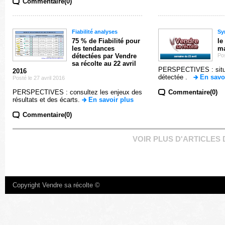
Commentaire(0)
Fiabilité analyses
Sy
75 % de Fiabilité pour
le
les tendances
ma
détectées par Vendre
Pos
sa récolte au 22 avril
PERSPECTIVES : situat
2016
détectée .
En savo
Posté le 27 avril 2016
PERSPECTIVES : consultez les enjeux des
Commentaire(0)
résultats et des écarts.
En savoir plus
Commentaire(0)
VOIR PLUS D'ARTICLES
Copyright Vendre sa récolte ©