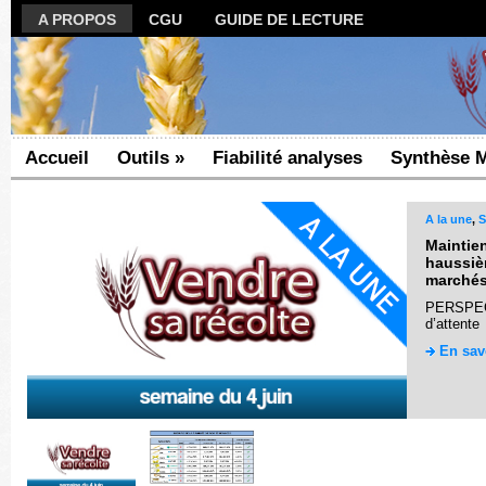
A PROPOS
CGU
GUIDE DE LECTURE
Accueil
Outils
»
Fiabilité analyses
Synthèse 
A la une
,
S
Maintie
haussièr
marchés
PERSPECT
d’attente
En sav