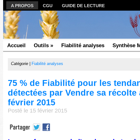
A PROPOS
CGU
GUIDE DE LECTURE
Accueil
Outils
»
Fiabilité analyses
Synthèse 
Catégorie |
Fiabilité analyses
75 % de Fiabilité pour les tenda
détectées par Vendre sa récolte
février 2015
Posté le 15 février 2015